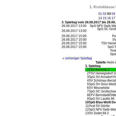
1. Kreisklasse
01
02
03
04
14
15
16
17
3. Spieltag vom 26.08.2017 bis 26.08
26.08.2017 13:00
SpG NFV Gelb-Wei
SpG SC Groß
26.08.2017 13:00
26.08.2017 15:00
Po
26.08.2017 15:00
SV
26.08.2017 15:00
TSV Herwi
26.08.2017 15:00
SpG S
Tore
Spie
« vorheriger Spieltag
Tabelle
Heim
3. Spieltag
1
FSV Kemnitz 2.
2
TSV Herwigsdorf 1
3
SpG SV Arnsdorf-Hi
4
SV Schönau-Berzd
5
SpG SV Grün-Weiß
6
SV Meuselwitz
7
SpG SC Großschwe
8
EFV Bernstadt/Ditt
9
SpG SV Lautitz 96
10
SpG Blau-Weiß De
11
Post SV Görlitz
12
SpG NFV Gelb-Weiß
13
SV Zodel 68 2