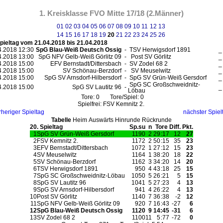
1. Kreisklasse FVO Mitte 17/18 (2.Männer)
01
02
03
04
05
06
07
08
09
10
11
12
13
14
15
16
17
18
19
20
21
22
23
24
25
26
Spieltag vom 21.04.2018 bis 21.04.2018
4.2018 12:30
SpG Blau-Weiß Deutsch Ossig
-
TSV Herwigsdorf 1891
_
4.2018 13:00
SpG NFV Gelb-Weiß Görlitz 09
-
Post SV Görlitz
_
4.2018 15:00
EFV Bernstadt/Dittersbach
-
SV Zodel 68 2
_
4.2018 15:00
SV Schönau-Berzdorf
-
SV Meuselwitz
_
4.2018 15:00
SpG SV Arnsdorf-Hilbersdorf
-
SpG SV Grün-Weiß Gersdorf
_
SpG SC Großschweidnitz-
4.2018 15:00
SpG SV Lautitz 96
-
_
Löbau
Tore: 0 Tore/Spiel: 0
Spielfrei:
FSV Kemnitz 2.
rheriger Spieltag
nächster Spiel
Tabelle
Heim
Auswärts
Hinrunde
Rückrunde
20. Spieltag
Sp.
s
u
n
Tore
Diff.
Pkt.
1
SpG SV Grün-Weiß Gersdorf
11
9
0
2
29
:
17
12
27
2
FSV Kemnitz 2.
11
7
2
2
50
:
15
35
23
3
EFV Bernstadt/Dittersbach
10
7
2
1
27
:
12
15
23
4
SV Meuselwitz
11
6
4
1
38
:
20
18
22
5
SV Schönau-Berzdorf
11
6
2
3
34
:
20
14
20
6
TSV Herwigsdorf 1891
9
5
0
4
43
:
18
25
15
7
SpG SC Großschweidnitz-Löbau
10
5
0
5
26
:
21
5
15
8
SpG SV Lautitz 96
10
4
1
5
27
:
23
4
13
9
SpG SV Arnsdorf-Hilbersdorf
9
4
1
4
26
:
22
4
13
10
Post SV Görlitz
11
4
0
7
36
:
38
-2
12
11
SpG NFV Gelb-Weiß Görlitz 09
9
2
0
7
16
:
43
-27
6
12
SpG Blau-Weiß Deutsch Ossig
11
2
0
9
14
:
45
-31
6
13
SV Zodel 68 2
11
0
0
11
5
:
77
-72
0