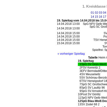
1. Kreisklasse
01
02
03
04
14
15
16
17
19. Spieltag vom 14.04.2018 bis 15.0
14.04.2018 13:00
SpG NFV Gelb-Wei
SpG SC Groß
14.04.2018 13:00
14.04.2018 15:00
SV
14.04.2018 15:00
Po
14.04.2018 15:00
TSV Herwi
15.04.2018 15:00
S
Tor
Spielfrei:
S
« vorheriger Spieltag
Tabelle
Heim
19. Spieltag
1
SpG SV Grün-Weiß 
2
FSV Kemnitz 2.
3
EFV Bernstadt/Ditt
4
SV Meuselwitz
5
SV Schönau-Berzdo
6
TSV Herwigsdorf 1
7
SpG SC Großschwei
8
SpG SV Lautitz 96
9
SpG SV Arnsdorf-Hi
10
Post SV Görlitz
11
SpG NFV Gelb-Weiß 
12
SpG Blau-Weiß De
13
SV Zodel 68 2