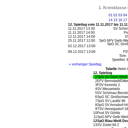
1. Kreisklasse
01
02
03
04
14
15
16
17
12. Spieltag vom 11.11.2017 bis 11.1
11.11.2017 13:30
SV Schön
11.11.2017 14:00
Po
12.11.2017 14:00
S
25.11.2017 12:00
SpG NFV Gelb-Wei
SpG SC Groß
02.12.2017 13:00
09.12.2017 13:00
FS
Tore:
Spielfrei:
« vorheriger Spieltag
Tabelle
Heim
12. Spieltag
1
SpG SV Grün-Weiß 
2
EFV Bernstadt/Ditt
3
FSV Kemnitz 2.
4
SV Meuselwitz
5
SV Schönau-Berzdo
6
SpG SC Großschwei
7
SpG SV Lautitz 96
8
SpG SV Arnsdorf-Hi
9
TSV Herwigsdorf 1
10
Post SV Görlitz
11
SpG NFV Gelb-Weiß 
12
SpG Blau-Weiß Deu
13
SV Zodel 68 2