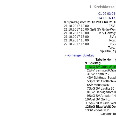
1. Kreisklasse
01
02
03
04
14
15
16
17
9. Spieltag vom 21.10.2017 bis 21.
21.10.2017 13:00
FSV 
21.10.2017 15:00
SpG SV Grün-Weiß
21.10.2017 15:00
TSV Herwigs
21.10.2017 15:00
SV M
21.10.2017 15:00
Post
22.10.2017 15:00
SV 
Tore:
Spielfrei:
Sp
« vorheriger Spieltag
Tabelle
Heim
9. Spieltag
1
SpG SV Grün-Weiß
2
EFV Bernstadt/Ditt
3
FSV Kemnitz 2.
4
SV Schönau-Berzd
5
SpG SC Großschwe
6
SV Meuselwitz
7
SpG SV Lautitz 96
8
TSV Herwigsdorf 1
9
SpG SV Arnsdorf-Hi
10
Post SV Görlitz
11
SpG NFV Gelb-Weiß
12
SpG Blau-Weiß De
13
SV Zodel 68 2
Gesamt-Tor