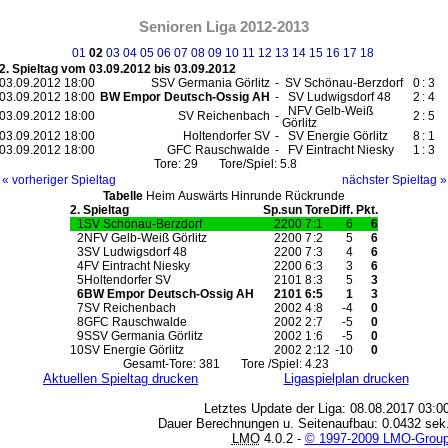
Senioren Liga 2012-2013
01
02
03
04
05
06
07
08
09
10
11
12
13
14
15
16
17
18
2. Spieltag vom 03.09.2012 bis 03.09.2012
03.09.2012 18:00
SSV Germania Görlitz
-
SV Schönau-Berzdorf
0
:
3
03.09.2012 18:00
BW Empor Deutsch-Ossig AH
-
SV Ludwigsdorf 48
2
:
4
NFV Gelb-Weiß
03.09.2012 18:00
SV Reichenbach
-
2
:
5
Görlitz
03.09.2012 18:00
Holtendorfer SV
-
SV Energie Görlitz
8
:
1
03.09.2012 18:00
GFC Rauschwalde
-
FV Eintracht Niesky
1
:
3
Tore: 29 Tore/Spiel: 5.8
« vorheriger Spieltag
nächster Spieltag »
Tabelle
Heim
Auswärts
Hinrunde
Rückrunde
2. Spieltag
Sp.
s
u
n
Tore
Diff.
Pkt.
1
SV Schönau-Berzdorf
2
2
0
0
7
:
1
6
6
2
NFV Gelb-Weiß Görlitz
2
2
0
0
7
:
2
5
6
3
SV Ludwigsdorf 48
2
2
0
0
7
:
3
4
6
4
FV Eintracht Niesky
2
2
0
0
6
:
3
3
6
5
Holtendorfer SV
2
1
0
1
8
:
3
5
3
6
BW Empor Deutsch-Ossig AH
2
1
0
1
6
:
5
1
3
7
SV Reichenbach
2
0
0
2
4
:
8
-4
0
8
GFC Rauschwalde
2
0
0
2
2
:
7
-5
0
9
SSV Germania Görlitz
2
0
0
2
1
:
6
-5
0
10
SV Energie Görlitz
2
0
0
2
2
:
12
-10
0
Gesamt-Tore: 381 Tore /Spiel: 4.23
Aktuellen Spieltag drucken
Ligaspielplan drucken
Letztes Update der Liga: 08.08.2017 03:0
Dauer Berechnungen u. Seitenaufbau: 0.0432 sek
LMO
4.0.2 -
© 1997-2009 LMO-Grou